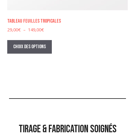
Tableau feuilles tropicales
Plage
29,00
€
–
149,00
€
de
Ce
prix :
produit
Choix des options
29,00€
a
à
plusieurs
149,00€
variations.
Les
options
peuvent
être
choisies
sur
la
TIRAGE & FABRICATION SOIGNÉS
page