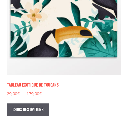
produit
Tableau exotique de toucans
Plage
29,00
€
–
179,00
€
de
Ce
prix :
produit
Choix des options
29,00€
a
à
plusieurs
179,00€