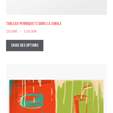
Tableau perroquets dans la jungle
Plage
29,00
€
–
129,00
€
de
Ce
prix :
produit
Choix des options
29,00€
a
à
plusieurs
129,00€
variations.
Les
options
peuvent
être
choisies
sur
la