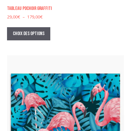
Tableau pochoir graffiti
Plage
29,00
€
–
179,00
€
de
Ce
prix :
produit
Choix des options
29,00€
a
à
plusieurs
179,00€
variations.
Les
options
peuvent
être
choisies
sur
la
page
du
produit