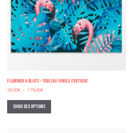
Flamingo & Blues – Tableau jungle exotique
Plage
29,00
€
–
179,00
€
de
Ce
prix :
produit
Choix des options
29,00€
a
à
plusieurs
179,00€
variations.