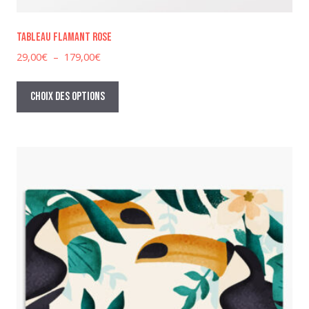
Tableau flamant rose
Plage
29,00
€
–
179,00
€
de
Ce
prix :
produit
Choix des options
29,00€
a
à
plusieurs
179,00€
variations.
Les
options
peuvent
être
choisies
sur
la
page
du