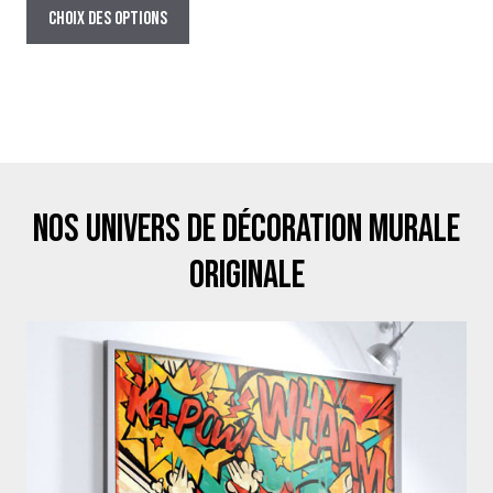
prix :
produit
Choix des options
29,00€
a
à
plusieurs
199,00€
variations.
Les
options
peuvent
être
Nos univers de décoration murale
choisies
sur
originale
la
page
du
produit