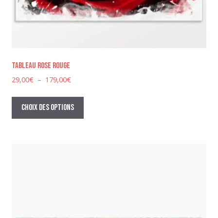
Tableau rose rouge
Plage
29,00
€
–
179,00
€
de
Ce
prix :
produit
Choix des options
29,00€
a
à
plusieurs
179,00€
variations.
Les
options
peuvent
être
choisies
sur