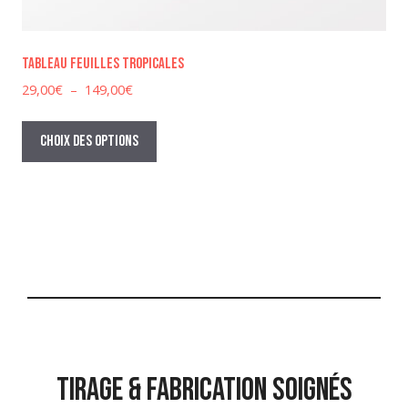
Tableau feuilles tropicales
Plage
29,00
€
–
149,00
€
de
Ce
prix :
produit
Choix des options
29,00€
a
à
plusieurs
149,00€
variations.
Les
options
peuvent
être
choisies
sur
la
TIRAGE & FABRICATION SOIGNÉS
page