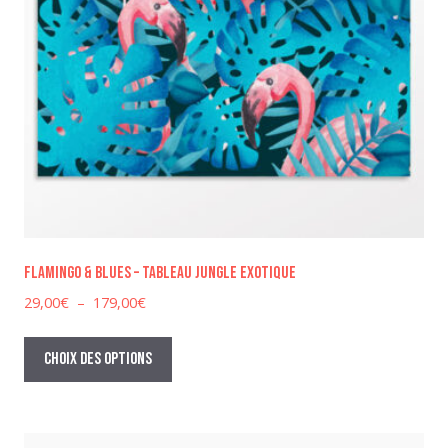
Flamingo & Blues – Tableau jungle exotique
Plage
29,00
€
–
179,00
€
de
Ce
prix :
produit
Choix des options
29,00€
a
à
plusieurs
179,00€
variations.