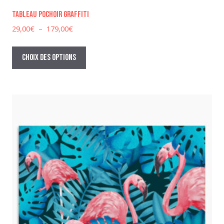
Tableau pochoir graffiti
Plage
29,00
€
–
179,00
€
de
Ce
prix :
produit
Choix des options
29,00€
a
à
plusieurs
179,00€
variations.
Les
options
peuvent
être
choisies
sur
la
page
du
produit