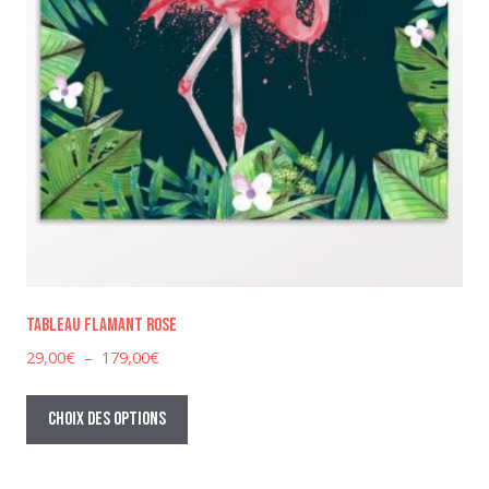
produit
Tableau flamant rose
Plage
29,00
€
–
179,00
€
de
Ce
prix :
produit
Choix des options
29,00€
a
à
plusieurs
179,00€