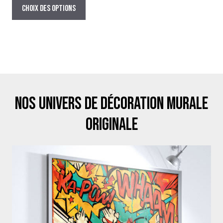
prix :
produit
Choix des options
29,00€
a
à
plusieurs
129,00€
variations.
Les
options
peuvent
être
Nos univers de décoration murale
choisies
sur
originale
la
page
du
produit