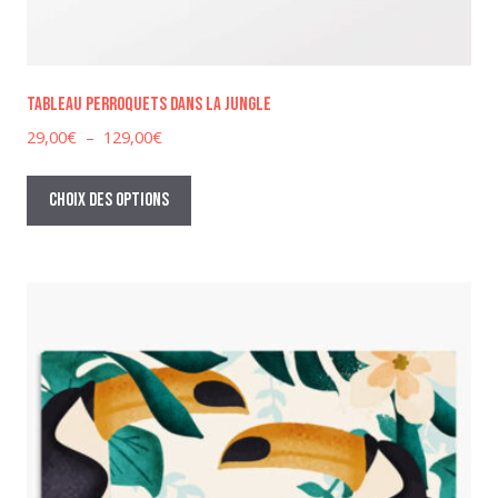
Tableau perroquets dans la jungle
Plage
29,00
€
–
129,00
€
de
Ce
prix :
produit
Choix des options
29,00€
a
à
plusieurs
129,00€
variations.
Les
options
peuvent
être
choisies
sur
la