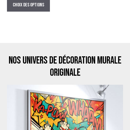
prix :
produit
Choix des options
29,00€
a
à
plusieurs
179,00€
variations.
Les
options
peuvent
être
Nos univers de décoration murale
choisies
sur
originale
la
page
du
produit