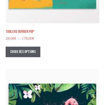
Tableau Burger Pop’
Plage
29,00
€
–
179,00
€
de
Ce
prix :
produit
Choix des options
29,00€
a
à
plusieurs
179,00€
variations.
Les
options
peuvent
être
choisies
sur