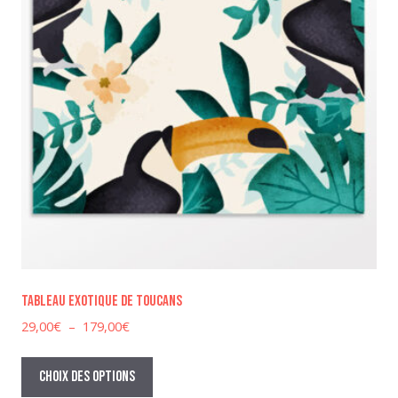
page
du
produit
Tableau exotique de toucans
Plage
29,00
€
–
179,00
€
de
Ce
prix :
produit
Choix des options
29,00€
a