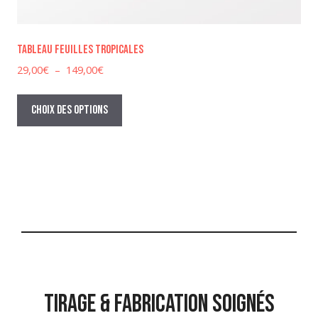
Tableau feuilles tropicales
Plage
29,00
€
–
149,00
€
de
Ce
prix :
produit
Choix des options
29,00€
a
à
plusieurs
149,00€
variations.
Les
options
peuvent
être
choisies
sur
la
TIRAGE & FABRICATION SOIGNÉS
page