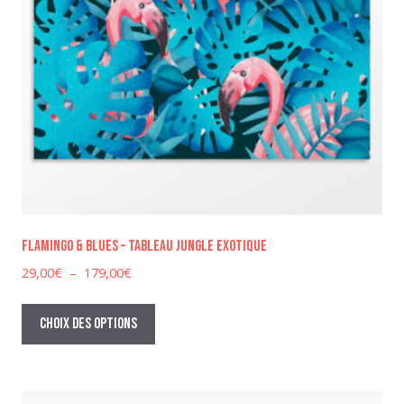
Flamingo & Blues – Tableau jungle exotique
Plage
29,00
€
–
179,00
€
de
Ce
prix :
produit
Choix des options
29,00€
a
à
plusieurs
179,00€
variations.