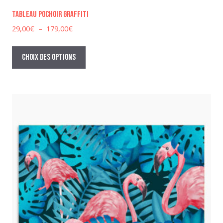
Tableau pochoir graffiti
Plage
29,00
€
–
179,00
€
de
Ce
prix :
produit
Choix des options
29,00€
a
à
plusieurs
179,00€
variations.
Les
options
peuvent
être
choisies
sur
la
page
du
produit