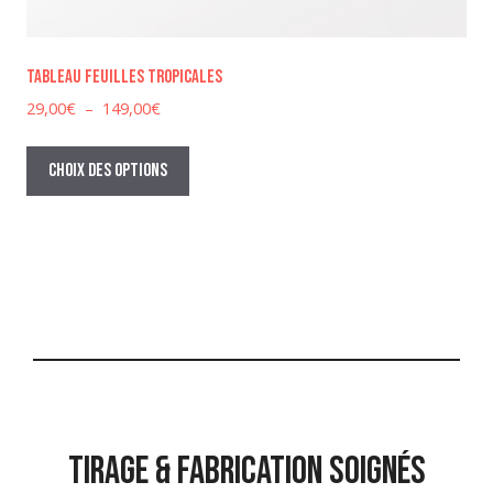
Tableau feuilles tropicales
Plage
29,00
€
–
149,00
€
de
Ce
prix :
produit
Choix des options
29,00€
a
à
plusieurs
149,00€
variations.
Les
options
peuvent
être
choisies
sur
la
TIRAGE & FABRICATION SOIGNÉS
page