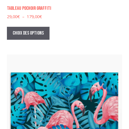
Tableau pochoir graffiti
Plage
29,00
€
–
179,00
€
de
Ce
prix :
produit
Choix des options
29,00€
a
à
plusieurs
179,00€
variations.
Les
options
peuvent
être
choisies
sur
la
page
du
produit