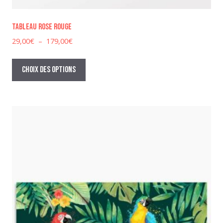
Tableau rose rouge
Plage
29,00
€
–
179,00
€
de
Ce
prix :
produit
Choix des options
29,00€
a
à
plusieurs
179,00€
variations.
Les
options
peuvent
être
choisies
sur
la
page
du