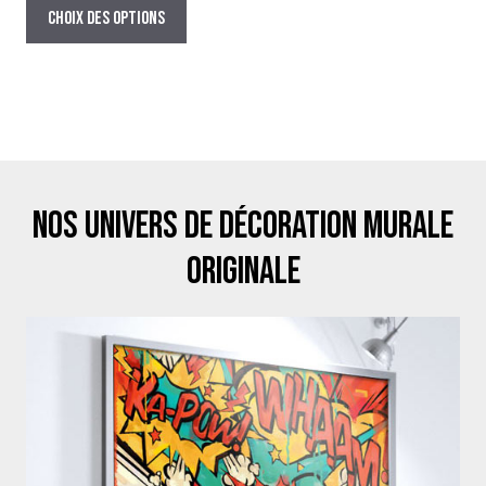
prix :
produit
Choix des options
29,00€
a
à
plusieurs
179,00€
variations.
Les
options
peuvent
être
Nos univers de décoration murale
choisies
sur
originale
la
page
du
produit