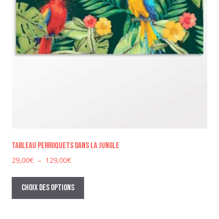
produit
Tableau perroquets dans la jungle
Plage
29,00
€
–
129,00
€
de
Ce
prix :
produit
Choix des options
29,00€
a
à
plusieurs
129,00€