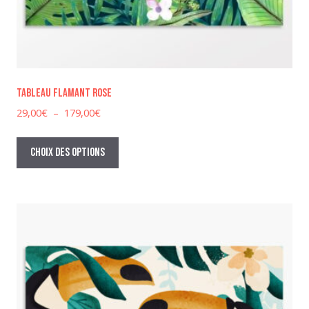
Tableau flamant rose
Plage
29,00
€
–
179,00
€
de
Ce
prix :
produit
Choix des options
29,00€
a
à
plusieurs
179,00€
variations.
Les
options
peuvent
être
choisies
sur