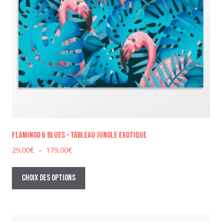
Flamingo & Blues – Tableau jungle exotique
Plage
29,00
€
–
179,00
€
de
Ce
prix :
produit
Choix des options
29,00€
a
à
plusieurs
179,00€
variations.