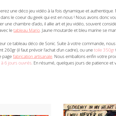
éerez une déco jeu vidéo à la fois dynamique et authentique.
 dans le coeur du geek qui est en nous ! Nous avons donc vou
rer une chambre d’ado, il allie art et jeu vidéo, souvent co
 avec le
tableau Mario
. Jaune moutarde et bleu marine se marie
ateur ce tableau déco de Sonic. Suite à votre commande, nous
ant 260gr (il faut prévoir l’achat d’un cadre), ou une
toile 350gr
re page
fabrication artisanale
. Nous emballons enfin votre prod
 à 6 jours ouvrés
. En résumé, quelques jours de patience et 