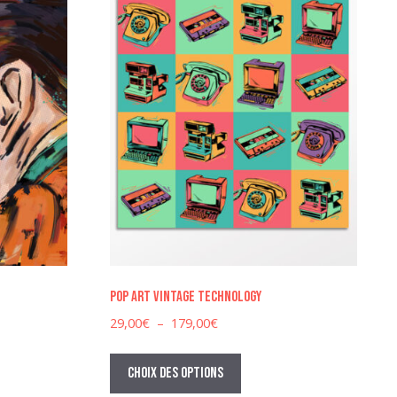
Pop art vintage technology
Plage
29,00
€
–
179,00
€
de
Ce
prix :
produit
Choix des options
29,00€
a
à