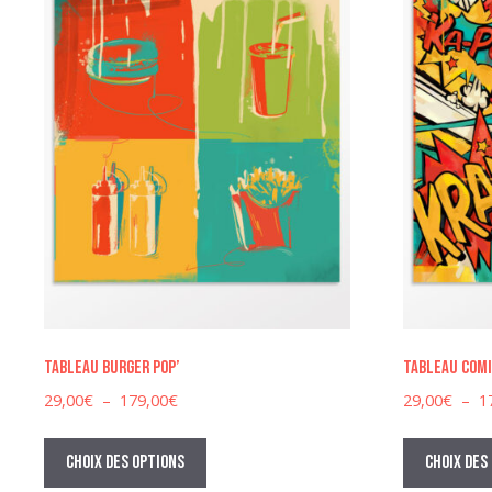
Tableau Burger Pop’
Tableau comi
Plage
29,00
€
–
179,00
€
29,00
€
–
1
de
Ce
prix :
produit
Choix des options
Choix des
29,00€
a
à