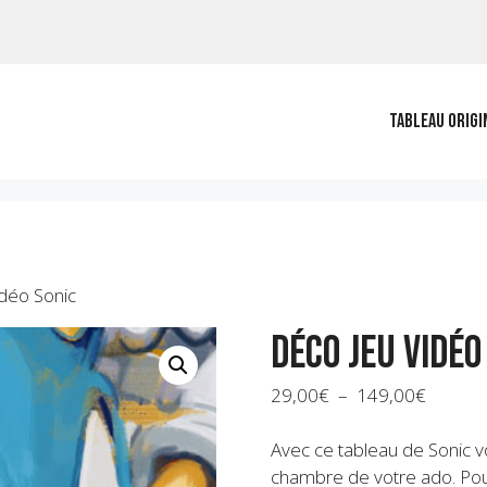
Tableau origi
idéo Sonic
Déco jeu vidéo
Plage
29,00
€
–
149,00
€
de
prix :
Avec ce tableau de Sonic vo
29,00€
chambre de votre ado. Pour