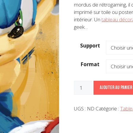
à
mordus de rétrogaming, il d
149,00
imprimé sur toile ou poster
intérieur. Un
tableau décorat
geek…
Support
Format
quantité
Ajouter au panier
de
Déco
jeu
UGS :
ND
Catégorie :
Table
vidéo
Sonic