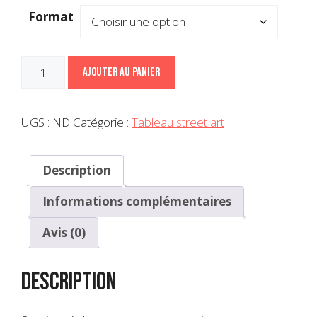
Format
quantité
Ajouter au panier
de
Toile
street
UGS :
ND
Catégorie :
Tableau street art
art
Multicolor
Description
Informations complémentaires
Avis (0)
Description