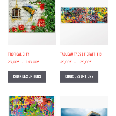
Tropical city
Tableau tags et graffitis
Plage
Plage
29,00
€
–
149,00
€
49,00
€
–
129,00
€
de
de
Ce
Ce
prix :
prix :
produit
produit
Choix des options
Choix des options
29,00€
49,00€
a
a
à
à
plusieurs
plusieurs
149,00€
129,00€
variations.
variations
Les
Les
options
options
peuvent
peuvent