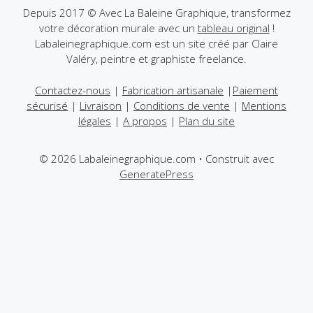
être
Depuis 2017 © Avec La Baleine Graphique, transformez
choisies
votre décoration murale avec un
tableau original
!
choisies
sur
Labaleinegraphique.com est un site créé par Claire
sur
la
Valéry, peintre et graphiste freelance.
la
page
page
du
Contactez-nous
|
Fabrication artisanale
|
Paiement
du
produit
sécurisé
|
Livraison
|
Conditions de vente
|
Mentions
produit
légales
|
A propos
|
Plan du site
© 2026 Labaleinegraphique.com
• Construit avec
GeneratePress