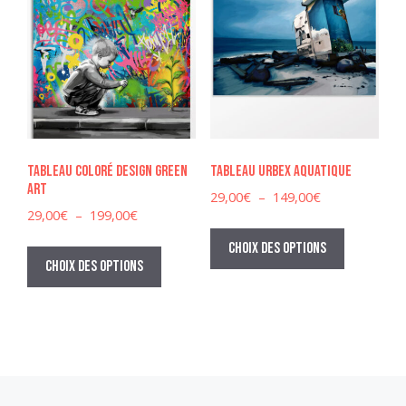
être
être
choisies
choisies
sur
sur
la
la
page
page
du
du
produit
produit
Tableau coloré design Green
Tableau Urbex aquatique
Art
Plage
29,00
€
–
149,00
€
Plage
29,00
€
–
199,00
€
de
Ce
de
prix :
Ce
produit
Choix des options
prix :
29,00€
produit
Choix des options
a
29,00€
à
a
à
plusieurs
149,00€
plusieurs
199,00€
variations
variations.
Les
Les
options
options
peuvent
peuvent
être