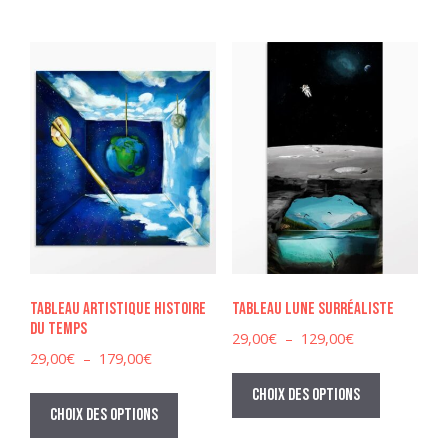
plusieurs
129,00€
variations.
variations
Les
Les
options
options
peuvent
peuvent
être
être
choisies
choisies
sur
sur
la
la
page
page
du
du
produit
produit
Tableau Artistique Histoire
Tableau lune surréaliste
du Temps
Plage
29,00
€
–
129,00
€
Plage
29,00
€
–
179,00
€
de
Ce
de
prix :
Ce
produit
Choix des options
prix :
29,00€
produit
Choix des options
a
29,00€
à
a
à
plusieurs
129,00€