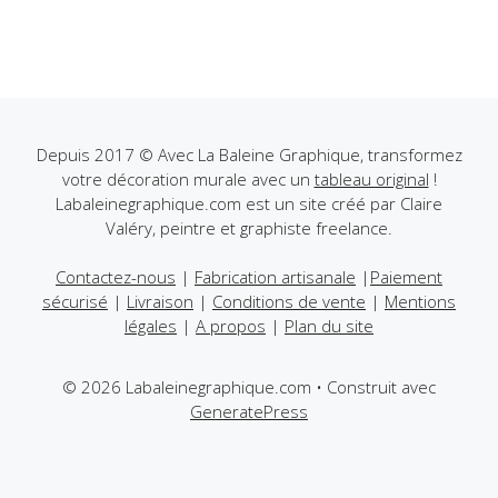
plusieurs
179,00€
variations
variations.
Les
Les
options
options
peuvent
peuvent
être
être
Depuis 2017 © Avec La Baleine Graphique, transformez
choisies
votre décoration murale avec un
tableau original
!
choisies
sur
Labaleinegraphique.com est un site créé par Claire
sur
la
Valéry, peintre et graphiste freelance.
la
page
page
du
Contactez-nous
|
Fabrication artisanale
|
Paiement
du
produit
sécurisé
|
Livraison
|
Conditions de vente
|
Mentions
produit
légales
|
A propos
|
Plan du site
© 2026 Labaleinegraphique.com
• Construit avec
GeneratePress