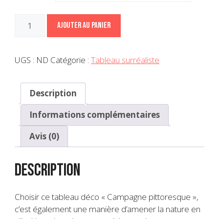
quantité
Ajouter au panier
de
Déco
campagne
UGS :
ND
Catégorie :
Tableau surréaliste
pittoresque
Description
Informations complémentaires
Avis (0)
Description
Choisir ce tableau déco « Campagne pittoresque »,
c’est également une manière d’amener la nature en