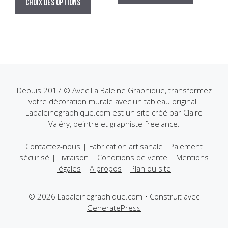
produit
Choix des options
a
29,00€
à
a
à
plusieurs
149,00€
plusieurs
179,00€
variations
variations.
Les
Les
options
options
peuvent
peuvent
être
être
Depuis 2017 © Avec La Baleine Graphique, transformez
choisies
votre décoration murale avec un
tableau original
!
choisies
sur
Labaleinegraphique.com est un site créé par Claire
sur
la
Valéry, peintre et graphiste freelance.
la
page
page
du
Contactez-nous
|
Fabrication artisanale
|
Paiement
du
produit
sécurisé
|
Livraison
|
Conditions de vente
|
Mentions
produit
légales
|
A propos
|
Plan du site
© 2026 Labaleinegraphique.com
• Construit avec
GeneratePress