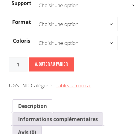
Support
Format
Coloris
quantité
Ajouter au panier
de
Tableau
flamant
UGS :
ND
Catégorie :
Tableau tropical
rose
Description
Informations complémentaires
Avis (0)