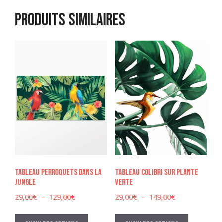
Produits similaires
Tableau perroquets dans la
Tableau colibri sur plante
jungle
verte
Plage
Plage
29,00
€
–
129,00
€
29,00
€
–
149,00
€
de
de
Ce
Ce
prix :
prix :